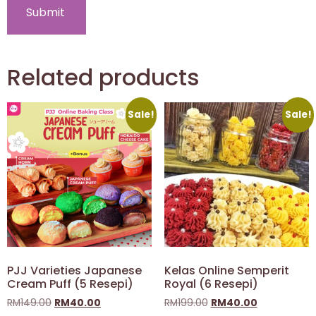
Related products
Sale!
Sale!
PJJ Varieties Japanese
Kelas Online Semperit
Cream Puff (5 Resepi)
Royal (6 Resepi)
RM
149.00
RM
40.00
RM
199.00
RM
40.00